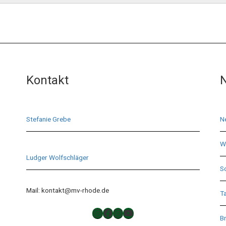
Kontakt
N
Stefanie Grebe
N
Wi
Ludger Wolfschläger
S
Mail: kontakt@mv-rhode.de
T
TAKTLOS
Musikverein Rhode
Musikverein Rhode
YouTube
Br