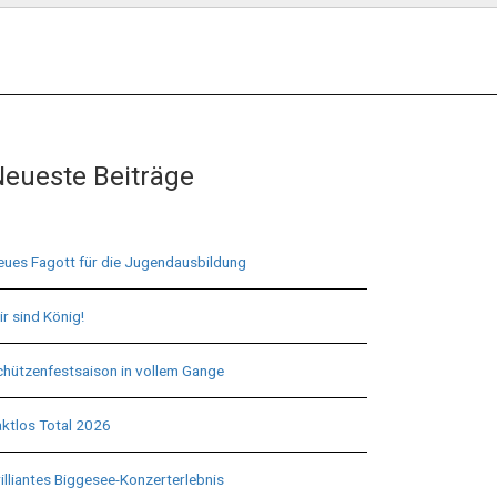
eueste Beiträge
eues Fagott für die Jugendausbildung
r sind König!
chützenfestsaison in vollem Gange
aktlos Total 2026
illiantes Biggesee-Konzerterlebnis