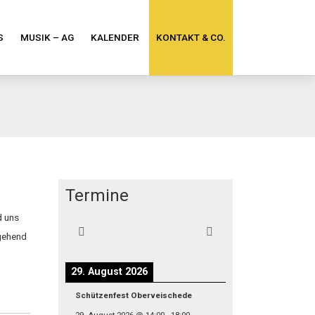
S
MUSIK – AG
KALENDER
KONTAKT & CO.
Termine
d uns
mgehend
29. August 2026
Schützenfest Oberveischede