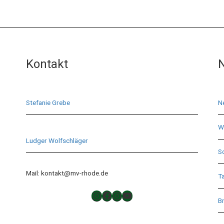
Kontakt
N
Stefanie Grebe
N
Wi
Ludger Wolfschläger
S
Mail: kontakt@mv-rhode.de
T
TAKTLOS
Musikverein Rhode
Musikverein Rhode
YouTube
Br