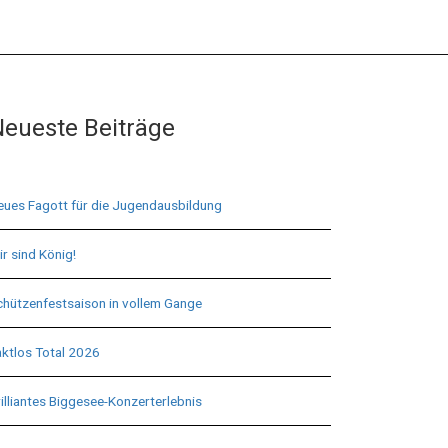
eueste Beiträge
eues Fagott für die Jugendausbildung
r sind König!
chützenfestsaison in vollem Gange
aktlos Total 2026
illiantes Biggesee-Konzerterlebnis