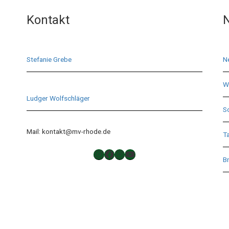
Kontakt
N
Stefanie Grebe
N
Wi
Ludger Wolfschläger
S
Mail: kontakt@mv-rhode.de
T
TAKTLOS
Musikverein Rhode
Musikverein Rhode
YouTube
Br