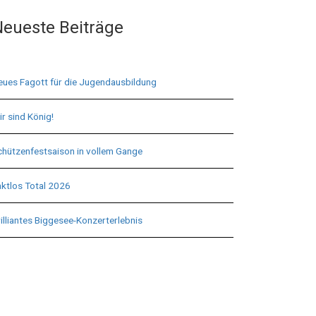
eueste Beiträge
eues Fagott für die Jugendausbildung
r sind König!
chützenfestsaison in vollem Gange
aktlos Total 2026
illiantes Biggesee-Konzerterlebnis