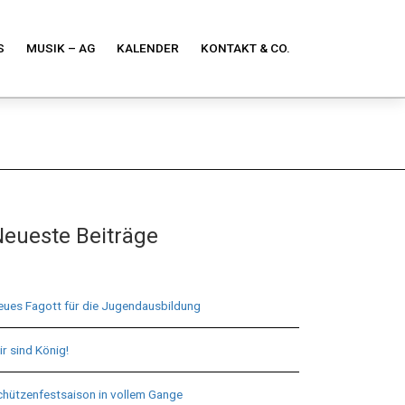
S
MUSIK – AG
KALENDER
KONTAKT & CO.
eueste Beiträge
eues Fagott für die Jugendausbildung
r sind König!
chützenfestsaison in vollem Gange