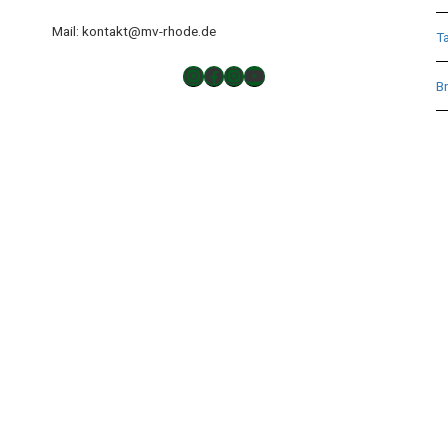
Mail: kontakt@mv-rhode.de
T
TAKTLOS
Musikverein Rhode
Musikverein Rhode
YouTube
Br