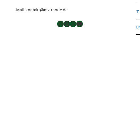
Mail: kontakt@mv-rhode.de
T
TAKTLOS
Musikverein Rhode
Musikverein Rhode
YouTube
Br