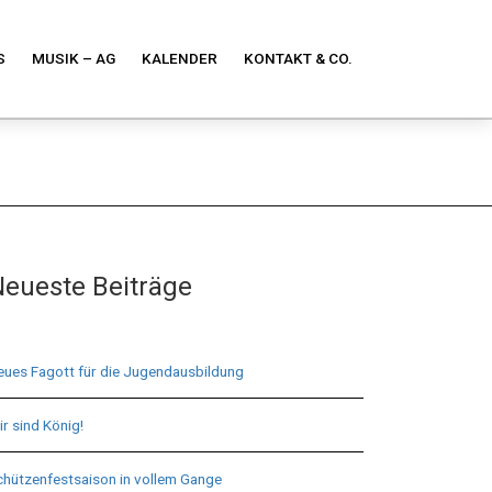
S
MUSIK – AG
KALENDER
KONTAKT & CO.
eueste Beiträge
eues Fagott für die Jugendausbildung
r sind König!
chützenfestsaison in vollem Gange