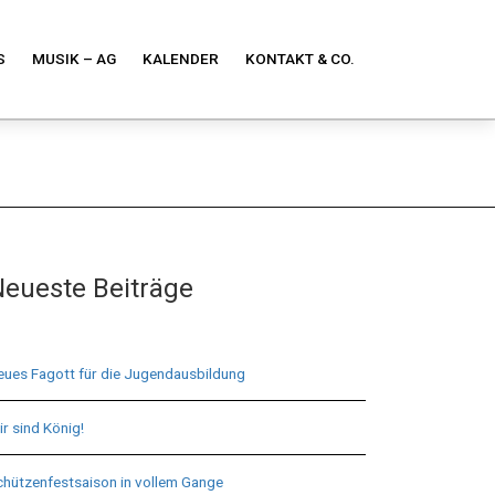
S
MUSIK – AG
KALENDER
KONTAKT & CO.
eueste Beiträge
eues Fagott für die Jugendausbildung
r sind König!
chützenfestsaison in vollem Gange