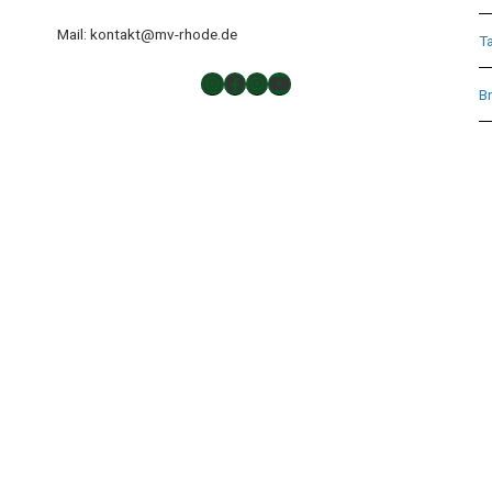
Mail: kontakt@mv-rhode.de
T
TAKTLOS
Musikverein Rhode
Musikverein Rhode
YouTube
Br